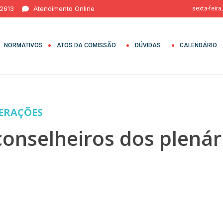
 2613
Atendimento Online
sexta-feira
NORMATIVOS
ATOS DA COMISSÃO
DÚVIDAS
CALENDÁRIO
BERAÇÕES
 conselheiros dos plená